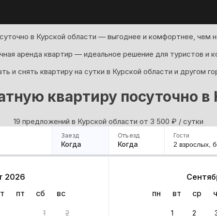
суточно в Курской области — выгоднее и комфортнее, чем н
ная аренда квартир — идеальное решение для туристов и к
ть и снять квартиру на сутки в Курской области и другом г
атную квартиру посуточно в 
19 предложений в Курской области oт 3 500
₽
/ сутки
Заезд
Отъезд
Гости
Когда
Когда
2 взрослых,
б
ример
Санкт-Петербург
Москва
Сочи
Минск
Казань
Дагестан
Кисловодск
Аб
т 2026
Сентяб
Квартиры
Гостиницы
Дома
Частный сектор
т
пт
сб
вс
пн
вт
ср
9 вариантов
1
2
1
2