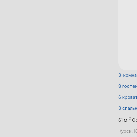
3-комна
8 госте
6 крова
3 спаль
2
61 м
О
Курск, К