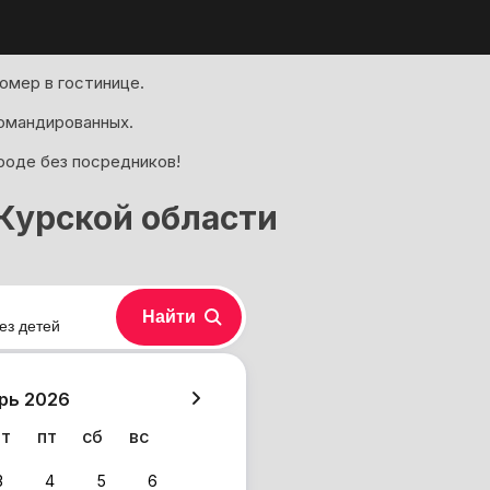
омер в гостинице.
омандированных.
ороде без посредников!
Курской области
Найти
ез детей
хазия
рь 2026
чт
пт
сб
вс
3
4
5
6