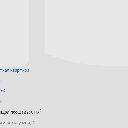
тная квартира
й
тей
ни
2
бщая площадь: 61 м
омарова улица, 4