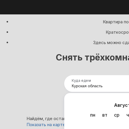
Квартира по
Краткосроч
Здесь можно сда
Снять трёхкомн
Куда едем
Нап
Авгус
пн
вт
ср
ч
Найдём, где остановиться в Курской области: 1
Показать на карте