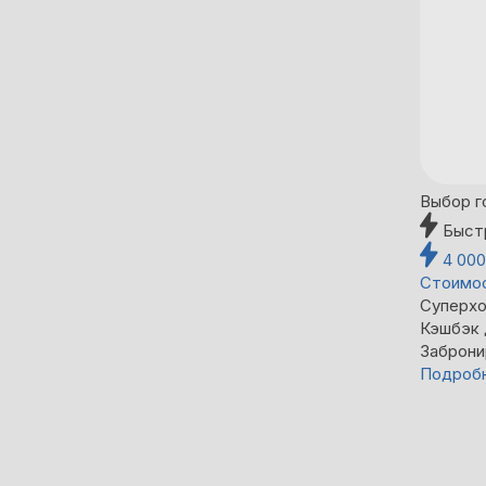
Выбор г
Быст
4 00
Стоимос
Суперхо
Кэшбэк
Заброни
Подроб