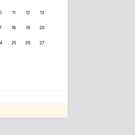
0
11
12
13
7
18
19
20
4
25
26
27
ле оценки проживания.