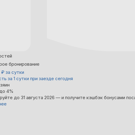
остей
рое бронирование
0
₽
за сутки
ть за 1 сутки при заезде сегодня
зяин
 до 4%
руйте до 31 августа 2026 — и получите кэшбэк бонусами пос
нее