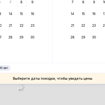
6
7
8
9
7
8
9
1
бонусами
ценки проживания
3
14
15
16
14
15
16
1
йте быстрое бронирование
0
21
22
23
21
22
23
2
ное подтверждение брони без ожидания ответа от хозяина
7
28
29
30
28
29
30
 до 4%
руйте до 31 августа 2026 — и получите кэшбэк бонусами пос
нее
10 авг
Выберите даты поездки, чтобы увидеть цены