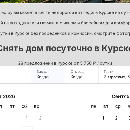
чно.ру вы можете снять недорогой коттедж в Курске на сутк
й на выходные или глэмпинг с чаном и бассейном для комфо
утки в Курске без посредников и комиссии, смотрите фотог
Снять дом посуточно в Курск
28 предложений в Курске oт 5 750
₽
/ сутки
Заезд
Отъезд
Гости
Когда
Когда
2 взрослых,
б
ример
Санкт-Петербург
Москва
Сочи
Минск
Казань
Дагестан
Кисловодск
Аб
т 2026
Сентяб
Квартиры
Гостиницы
Дома
Частный сектор
т
пт
сб
вс
пн
вт
ср
ов
1
2
1
2
 до 30% за бронь