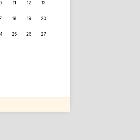
0
11
12
13
7
18
19
20
4
25
26
27
ле оценки проживания.