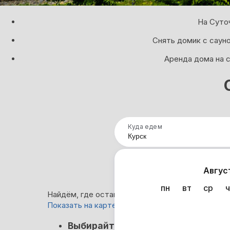
На Суто
Снять домик с сауно
Аренда дома на с
Куда едем
Нап
Авгус
пн
вт
ср
ч
Найдём, где остановиться в Курске: 28 вариант
Показать на карте
Кэшбэк
Выбирайте лучшее