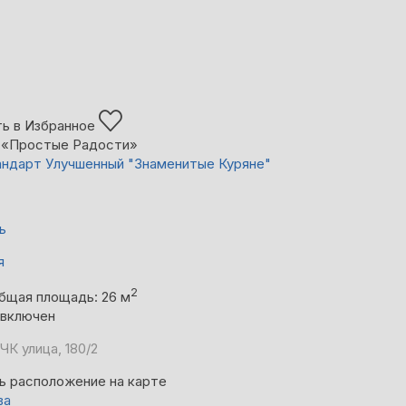
ь в Избранное
 «Простые Радости»
ндарт Улучшенный "Знаменитые Куряне"
ь
я
2
бщая площадь: 26 м
 включен
ЧК улица, 180/2
ь расположение на карте
ва