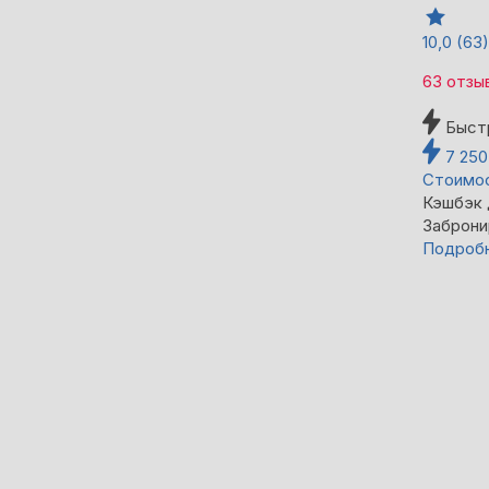
10,0
(63)
63 отзы
Быст
7 25
Стоимос
Кэшбэк
Заброни
Подроб