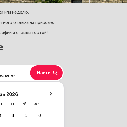
и или неделю.
ртного отдыха на природе.
рафии и отзывы гостей!
е
Найти
ез детей
хазия
рь 2026
чт
пт
сб
вс
3
4
5
6