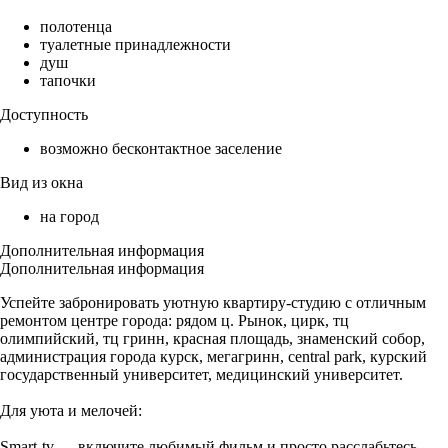
полотенца
туалетные принадлежности
душ
тапочки
Доступность
возможно бесконтактное заселение
Вид из окна
на город
Дополнительная информация
Дополнительная информация
Успейте забронировать уютную квартиру-студию с отличным
ремонтом центре города: рядом ц. Рынок, цирк, тц
олимпийский, тц гринн, красная площадь, знаменский собор,
администрация города курск, мегагринн, central park, курский
государственный университет, медицинский университет.
Для уюта и мелочей:
Smart-tv — включите любимый фильм и просто расслабьтесь