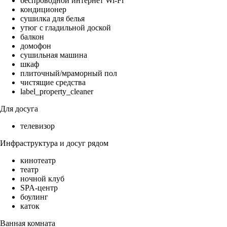
беспроводной интернет Wi-Fi
кондиционер
сушилка для белья
утюг с гладильной доской
балкон
домофон
сушильная машина
шкаф
плиточный/мраморный пол
чистящие средства
label_property_cleaner
Для досуга
телевизор
Инфраструктура и досуг рядом
кинотеатр
театр
ночной клуб
SPA-центр
боулинг
каток
Ванная комната