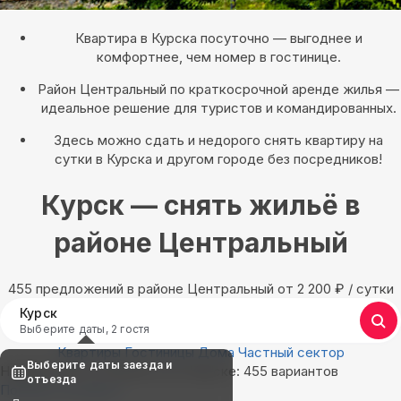
Квартира в Курска посуточно — выгоднее и
комфортнее, чем номер в гостинице.
Район Центральный по краткосрочной аренде жилья —
идеальное решение для туристов и командированных.
Здесь можно сдать и недорого снять квартиру на
сутки в Курска и другом городе без посредников!
Курск — снять жильё в
районе Центральный
455 предложений в районе Центральный oт 2 200
₽
/ сутки
Курск
Выберите даты, 2 гостя
Квартиры
Гостиницы
Дома
Частный сектор
Выберите даты заезда и
Найдём, где остановиться в Курске: 455 вариантов
отъезда
Показать на карте